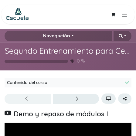
Ir al contenido
Navegación
Segundo Entrenamiento para Certificación Odoo 16 en español
0
%
Contenido del curso
Demo y repaso de módulos I