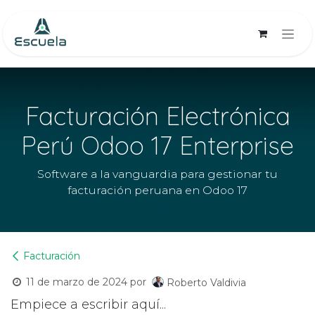
Ir al contenido
Facturación Electrónica
Perú Odoo 17 Enterprise
Software a la vanguardia para gestionar tu
facturación peruana en Odoo 17
Facturación
11 de marzo de 2024
por
Roberto Valdivia
Empiece a escribir aquí...