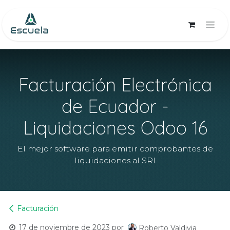
Ir al contenido
Facturación Electrónica
de Ecuador -
Liquidaciones Odoo 16
El mejor software para emitir comprobantes de
liquidaciones al SRI
Facturación
17 de noviembre de 2023
por
Roberto Valdivia